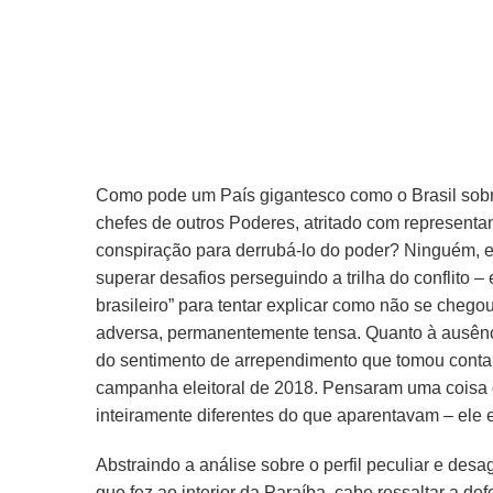
Como pode um País gigantesco como o Brasil sobr
chefes de outros Poderes, atritado com representa
conspiração para derrubá-lo do poder? Ninguém, e
superar desafios perseguindo a trilha do conflito –
brasileiro” para tentar explicar como não se che
adversa, permanentemente tensa. Quanto à ausência
do sentimento de arrependimento que tomou conta
campanha eleitoral de 2018. Pensaram uma coisa d
inteiramente diferentes do que aparentavam – ele 
Abstraindo a análise sobre o perfil peculiar e desa
que fez ao interior da Paraíba, cabe ressaltar a de