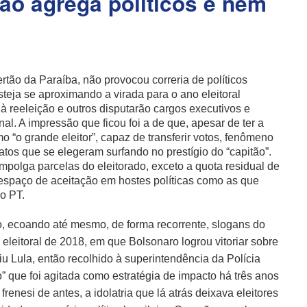
não agrega políticos e nem
ertão da Paraíba, não provocou correria de políticos
steja se aproximando a virada para o ano eleitoral
à reeleição e outros disputarão cargos executivos e
onal. A impressão que ficou foi a de que, apesar de ter a
 “o grande eleitor”, capaz de transferir votos, fenômeno
tos que se elegeram surfando no prestígio do “capitão”.
mpolga parcelas do eleitorado, exceto a quota residual de
 espaço de aceitação em hostes políticas como as que
do PT.
ão, ecoando até mesmo, de forma recorrente, slogans do
leitoral de 2018, em que Bolsonaro logrou vitoriar sobre
u Lula, então recolhido à superintendência da Polícia
o” que foi agitada como estratégia de impacto há três anos
enesi de antes, a idolatria que lá atrás deixava eleitores