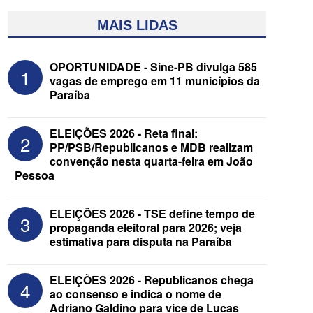
MAIS LIDAS
OPORTUNIDADE - Sine-PB divulga 585
1
vagas de emprego em 11 municípios da
Paraíba
ELEIÇÕES 2026 - Reta final:
2
PP/PSB/Republicanos e MDB realizam
convenção nesta quarta-feira em João
Pessoa
ELEIÇÕES 2026 - Senado: Novo
anuncia Zé Carneiro e Pastor Jader
Medeiros na suplência de Major Fábio
ELEIÇÕES 2026 - TSE define tempo de
3
propaganda eleitoral para 2026; veja
estimativa para disputa na Paraíba
ELEIÇÕES 2026 - Republicanos chega
4
ao consenso e indica o nome de
Adriano Galdino para vice de Lucas