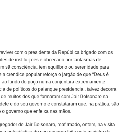
eviver com o presidente da República brigado com os
ntes de instituições e obcecado por fantasmas de
m sã consciência, tem equilíbrio ou serenidade para
 e a crendice popular reforça o jargão de que “Deus é
gou ao fundo do poço numa conjuntura extremamente
 de políticos do palanque presidencial, talvez decorra
 de muitos dos que formaram com Jair Bolsonaro na
ele e do seu governo e constataram que, na prática, são
e o governo que enfeixa nas mãos.
gregador de Jair Bolsonaro, reafirmado, ontem, na visita
fesa entusiástica do seu governo feita pelo ministro da