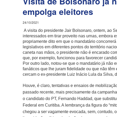
Visita de Bolsonaro já 
empolga eleitores
24/10/2021
A visita do presidente Jair Bolsonaro, ontem, ao S
interessados em tirar proveito nas urnas, embora e
propriamente dito em que o mandatário concorrerá 
legislativos em diferentes pontos do território naci
caneta nas mãos, o presidente não é encarado como
que, por exemplo, funcionou para favorecer candida
Por outro lado, notou-se que o mandatário já não e
fanáticos que lhe juram fidelidade ou que não têm
cercam o ex-presidente Luiz Inácio Lula da Silva, 
Houve, é claro, tentativas e ensaios de mobilizaç
passado recente, mais precisamente da campanha e
o candidato do PT, Fernando Haddad, que substitui
Federal em Curitiba. A lembrança da figura do “mit
chegou a ser vagamente evocada, sem, contudo, o fr