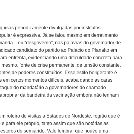
quisas periodicamente divulgadas por institutos
ular é expressiva. Já se falou mesmo em derretimento
manda – ou “desgoverno”, nas palavras do governador de
ndicado candidato do partido ao Palácio do Planalto em
ro enfrenta, evidenciando uma dificuldade concreta para
si mesmo, fonte de crise permanente, de tensão constante,
ntes de poderes constituídos. Esse estilo beligerante é
es em certos momentos difíceis, acaba dando as caras
 ataque do mandatário a governadores do chamado
 apropriar da bandeira da vacinação embora não tenham
um roteiro de visitas a Estados do Nordeste, região que é
 para ele próprio, tanto assim que são notórias as
 gestores do semiárido. Vale lembrar que houve uma