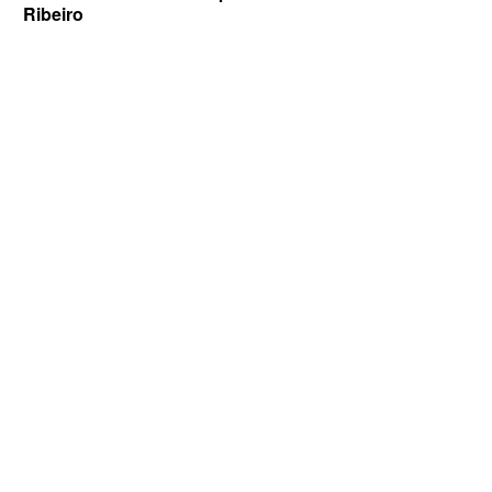
Ribeiro
ELEIÇÕES 2026 - Nabor Vanderley
pede primeiro voto em João Azevêdo e
oficializa Daniella Ribeiro como
suplente