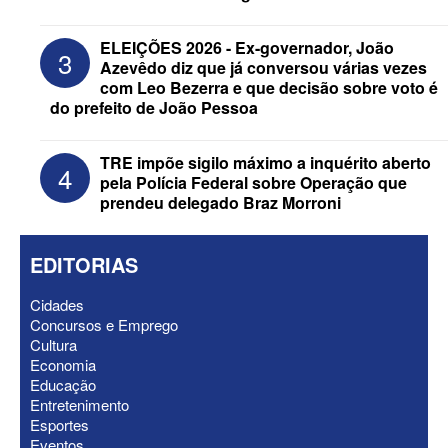
ELEIÇÕES 2026 - Nabor Vanderley
ELEIÇÕES 2026 - Ex-governador, João
3
pede primeiro voto em João Azevêdo e
Azevêdo diz que já conversou várias vezes
oficializa Daniella Ribeiro como
com Leo Bezerra e que decisão sobre voto é
suplente
do prefeito de João Pessoa
TRE impõe sigilo máximo a inquérito aberto
4
pela Polícia Federal sobre Operação que
prendeu delegado Braz Morroni
EDITORIAS
Cidades
Concursos e Emprego
Cultura
Economia
ELEIÇÕES 2026 - Após reunião na
Educação
Granja Santana, chapa governista vai
Entretenimento
sem vice para convenção
Esportes
Eventos