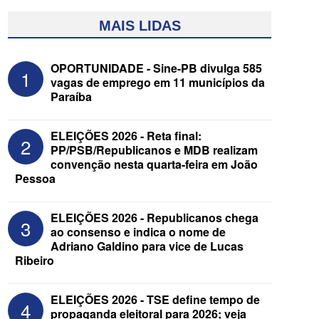
MAIS LIDAS
OPORTUNIDADE - Sine-PB divulga 585
1
vagas de emprego em 11 municípios da
Paraíba
ELEIÇÕES 2026 - Reta final:
2
PP/PSB/Republicanos e MDB realizam
convenção nesta quarta-feira em João
Pessoa
ELEIÇÕES 2026 - Senado: Novo
anuncia Zé Carneiro e Pastor Jader
Medeiros na suplência de Major Fábio
ELEIÇÕES 2026 - Republicanos chega
3
ao consenso e indica o nome de
Adriano Galdino para vice de Lucas
Ribeiro
ELEIÇÕES 2026 - TSE define tempo de
4
propaganda eleitoral para 2026; veja