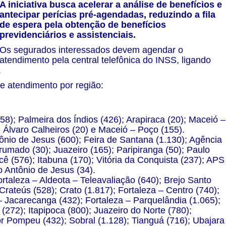
A iniciativa busca acelerar a análise de benefícios e
antecipar perícias pré-agendadas, reduzindo a fila
de espera pela obtenção de benefícios
previdenciários e assistenciais.
Os segurados interessados devem agendar o
atendimento pela central telefônica do INSS, ligando
.
de atendimento por região:
58); Palmeira dos Índios (426); Arapiraca (20); Maceió –
e Álvaro Calheiros (20) e Maceió – Poço (155).
ônio de Jesus (600); Feira de Santana (1.130); Agência
umado (30); Juazeiro (165); Paripiranga (50); Paulo
ecê (576); Itabuna (170); Vitória da Conquista (237); APS
o Antônio de Jesus (34).
taleza – Aldeota – Teleavaliação (640); Brejo Santo
rateús (528); Crato (1.817); Fortaleza – Centro (740);
– Jacarecanga (432); Fortaleza – Parquelândia (1.065);
 (272); Itapipoca (800); Juazeiro do Norte (780);
r Pompeu (432); Sobral (1.128); Tianguá (716); Ubajara