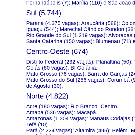
Fernandópolis (7); Marília (110) e São João d
Sul (5.744)
Paraná (4.375 vagas): Araucária (588); Colo
Iguaçu (544); Marechal Cândido Rondon (384)
Rio Grande do Sul (1.219 vagas): Alvoradas (
Santa Catarina (150 vagas): Blumenau (71) e I
Centro-Oeste (674)
Distrito Federal (232 vagas): Planaltina (50);
Goiás (80 vagas): BI Goiânia.
Mato Grosso (76 vagas): Barra do Garças (24
Mato Grosso do Sul (286 vagas): Corumbá (98
de Agosto (30).
Norte (4.822)
Acre (180 vagas): Rio Branco- Centro.
Amapá (536 vagas): Macapá.
Amazonas (1.304 vagas): Manaus Codajás (1
Tefé (10).
Pará (2.224 vagas): Altamira (496); Belém- 