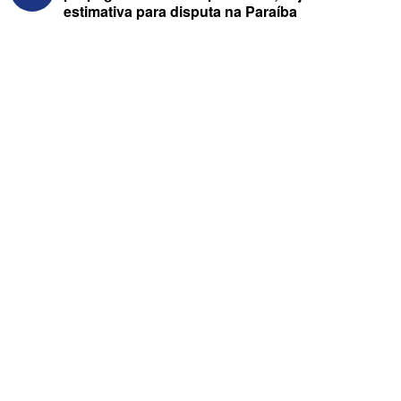
estimativa para disputa na Paraíba
ELEIÇÕES 2026 - Nabor Vanderley
pede primeiro voto em João Azevêdo e
oficializa Daniella Ribeiro como
suplente