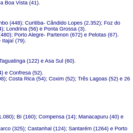
a Boa Vista (41).
mbo (448); Curitiba- Cândido Lopes (2.352); Foz do
; Londrina (56) e Ponta Grossa (3).
480); Porto Alegre- Partenon (672) e Pelotas (67).
tajaí (79).
 Taguatinga (122) e Asa Sul (60).
) e Confresa (52).
); Costa Rica (54); Coxim (52); Três Lagoas (52) e 26
.080); BI (160); Compensa (14); Manacapuru (40) e
Marco (325); Castanhal (124); Santarém (1264) e Porto