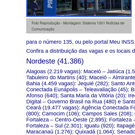
Foto Reprodução - Montagem: Sistema 1001 Notícias de
Comunicação
para o número 135, ou pelo portal
Meu INSS
Confira a distribuição das vagas e os locais 
Nordeste (41.386)
Alagoas (2.219 vagas): Maceió – Jatiúca (1.5
Tabuleiro do Martins (40); Maceió – Almirant
Bahia (4.459 vagas): Jequié (282); Santo Ant
Conectada Eunápolis – Teleavaliação (45); Br
Afonso (640); Santa Maria da Vitória (20); Ir
Digital – Governo Brasil na Rua (480) e Sant
Ceará (19.477 vagas): Agência Conectada For
(800); Camocim (106); Campos Sales (208); C
Fortaleza – Centro-Oeste (2.895); Fortaleza 
Fortaleza – Sul (2.301); Iguatu (920); Itapagé
Maracanaú (1.276); Quixadá (1.064); Senado