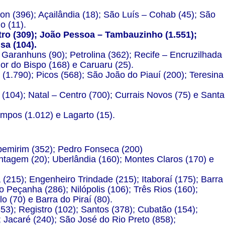
n (396); Açailândia (18); São Luís – Cohab (45); São
o (11).
tro (309); João Pessoa – Tambauzinho (1.551);
sa (104).
Garanhuns (90); Petrolina (362); Recife – Encruzilhada
dor do Bispo (168) e Caruaru (25).
 (1.790); Picos (568); São João do Piauí (200); Teresina
(104); Natal – Centro (700); Currais Novos (75) e Santa
mpos (1.012) e Lagarto (15).
apemirim (352); Pedro Fonseca (200)
ntagem (20); Uberlândia (160); Montes Claros (170) e
 (215); Engenheiro Trindade (215); Itaboraí (175); Barra
 Peçanha (286); Nilópolis (106); Três Rios (160);
 (70) e Barra do Piraí (80).
53); Registro (102); Santos (378); Cubatão (154);
 Jacaré (240); São José do Rio Preto (858);