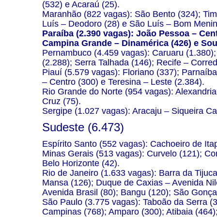
(532) e Acaraú (25).
Maranhão (822 vagas): São Bento (324); Timo
Luís – Deodoro (28) e São Luís – Bom Menin
Paraíba (2.390 vagas): João Pessoa – Cen
Campina Grande – Dinamérica (426) e Sou
Pernambuco (4.459 vagas): Caruaru (1.380); 
(2.288); Serra Talhada (146); Recife – Corre
Piauí (5.579 vagas): Floriano (337); Parnaíba
– Centro (300) e Teresina – Leste (2.384).
Rio Grande do Norte (954 vagas): Alexandria 
Cruz (75).
Sergipe (1.027 vagas): Aracaju – Siqueira Ca
Sudeste (6.473)
Espírito Santo (552 vagas): Cachoeiro de It
Minas Gerais (513 vagas): Curvelo (121); Co
Belo Horizonte (42).
Rio de Janeiro (1.633 vagas): Barra da Tijuca
Mansa (126); Duque de Caxias – Avenida Nilo
Avenida Brasil (80); Bangu (120); São Gonçalo
São Paulo (3.775 vagas): Taboão da Serra (3
Campinas (768); Amparo (300); Atibaia (464);