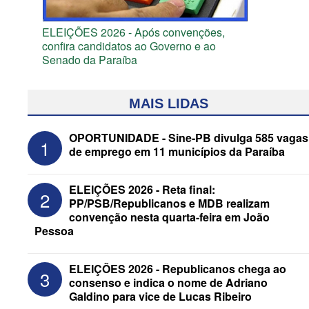
ELEIÇÕES 2026 - Após convenções,
confira candidatos ao Governo e ao
Senado da Paraíba
MAIS LIDAS
OPORTUNIDADE - Sine-PB divulga 585 vagas
1
de emprego em 11 municípios da Paraíba
ELEIÇÕES 2026 - Reta final:
2
PP/PSB/Republicanos e MDB realizam
convenção nesta quarta-feira em João
Pessoa
ELEIÇÕES 2026 - Senado: Novo
ELEIÇÕES 2026 - Republicanos chega ao
3
anuncia Zé Carneiro e Pastor Jader
consenso e indica o nome de Adriano
Medeiros na suplência de Major Fábio
Galdino para vice de Lucas Ribeiro