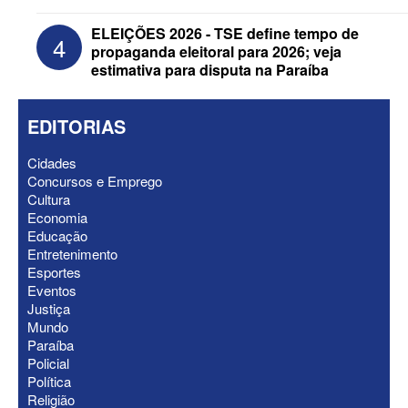
ELEIÇÕES 2026 - TSE define tempo de
4
propaganda eleitoral para 2026; veja
estimativa para disputa na Paraíba
EDITORIAS
Cidades
Concursos e Emprego
Cultura
Economia
Educação
ELEIÇÕES 2026 - Nabor Vanderley
Entretenimento
pede primeiro voto em João Azevêdo e
Esportes
oficializa Daniella Ribeiro como
Eventos
suplente
Justiça
Mundo
Paraíba
Policial
Política
Religião