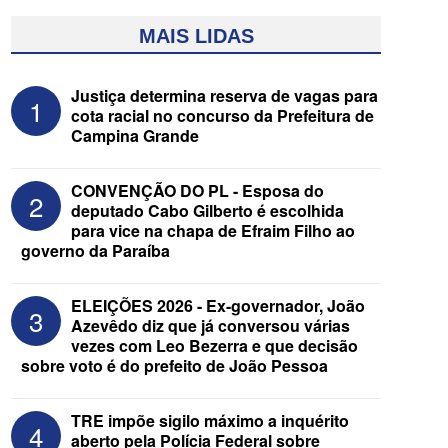
MAIS LIDAS
Justiça determina reserva de vagas para
1
cota racial no concurso da Prefeitura de
Campina Grande
CONVENÇÃO DO PL - Esposa do
2
deputado Cabo Gilberto é escolhida
para vice na chapa de Efraim Filho ao
governo da Paraíba
Federação Brasil da Esperança decide
nesta terça apoio ao Governo; PT E
PCdoB apostam em Lucas
ELEIÇÕES 2026 - Ex-governador, João
3
Azevêdo diz que já conversou várias
vezes com Leo Bezerra e que decisão
sobre voto é do prefeito de João Pessoa
TRE impõe sigilo máximo a inquérito
4
aberto pela Polícia Federal sobre