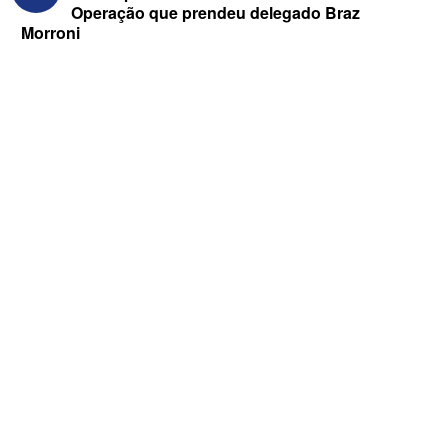
Operação que prendeu delegado Braz
Morroni
ELEIÇÕES 2026 - “Muitas surpresas
virão”, diz Lucas Ribeiro sobre escolha
do nome do vice