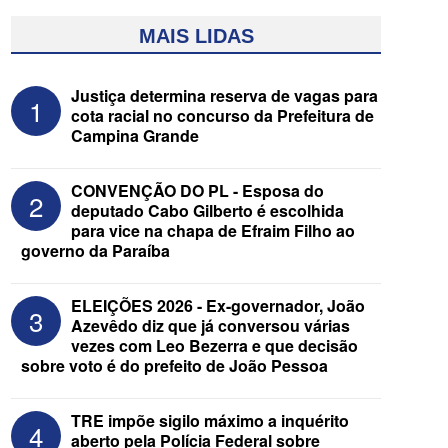
MAIS LIDAS
Justiça determina reserva de vagas para
1
cota racial no concurso da Prefeitura de
Campina Grande
CONVENÇÃO DO PL - Esposa do
2
deputado Cabo Gilberto é escolhida
para vice na chapa de Efraim Filho ao
governo da Paraíba
Assista à transmissão das convenções
do MDB e do Progressistas das eleições
de 2026 na Paraíba
ELEIÇÕES 2026 - Ex-governador, João
3
Azevêdo diz que já conversou várias
vezes com Leo Bezerra e que decisão
sobre voto é do prefeito de João Pessoa
TRE impõe sigilo máximo a inquérito
4
aberto pela Polícia Federal sobre