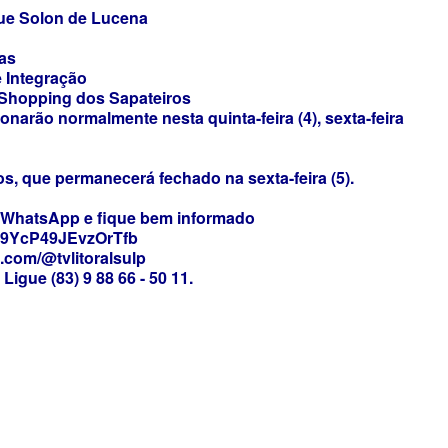
ue Solon de Lucena
as
 Integração
Shopping dos Sapateiros
narão normalmente nesta quinta-feira (4), sexta-feira
s, que permanecerá fechado na sexta-feira (5).
u WhatsApp e fique bem informado
my9YcP49JEvzOrTfb
e.com/@tvlitoralsulp
Ligue (83) 9 88 66 - 50 11.