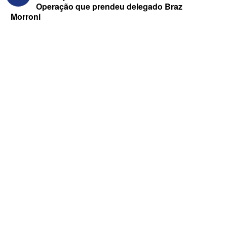
Operação que prendeu delegado Braz
Morroni
Federação Brasil da Esperança decide
nesta terça apoio ao Governo; PT E
PCdoB apostam em Lucas