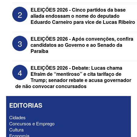
ELEIÇÕES 2026 - Cinco partidos da base
2
aliada endossam o nome do deputado
Eduardo Carneiro para vice de Lucas Ribeiro
ELEIÇÕES 2026 - Candidato a
reeleição, Veneziano escolhe segundo
ELEIÇÕES 2026 - Após convenções, confira
3
suplente para o Senado; saiba que é
candidatos ao Governo e ao Senado da
Paraíba
ELEIÇÕES 2026 - Debate: Lucas chama
4
Efraim de “mentiroso” e cita tarifaço de
Trump; senador rebate e acusa governador
de não convocar concursados
EDITORIAS
Cidades
Concursos e Emprego
Cultura
ELEIÇÕES 2026 - Após convenções,
Economia
confira candidatos ao Governo e ao