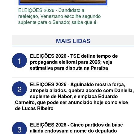
ELEIÇÕES 2026 - Candidato a
reeleição, Veneziano escolhe segundo
suplente para o Senado; saiba que é
MAIS LIDAS
ELEIÇÕES 2026 - TSE define tempo de
1
propaganda eleitoral para 2026; veja
estimativa para disputa na Paraíba
ELEIÇÕES 2026 - Aguinaldo mostra força,
2
atropela aliados, quebra acordo com Daniella,
suplente de Nabor, e emplaca Eduardo
Carneiro, que pode ser anunciado hoje como vice
de Lucas Ribeiro
ELEIÇÕES 2026 - Após convenções,
confira candidatos ao Governo e ao
Senado da Paraíba
ELEIÇÕES 2026 - Cinco partidos da base
3
aliada endossam o nome do deputado