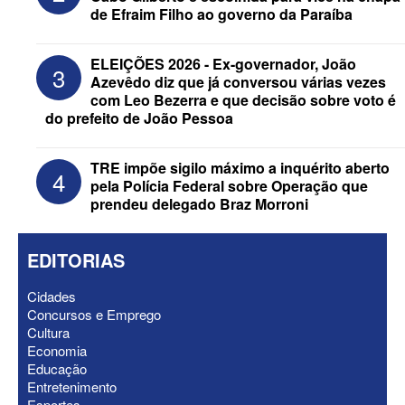
de Efraim Filho ao governo da Paraíba
ELEIÇÕES 2026 - Nabor Vanderley
ELEIÇÕES 2026 - Ex-governador, João
3
pede primeiro voto em João Azevêdo e
Azevêdo diz que já conversou várias vezes
oficializa Daniella Ribeiro como
com Leo Bezerra e que decisão sobre voto é
suplente
do prefeito de João Pessoa
TRE impõe sigilo máximo a inquérito aberto
4
pela Polícia Federal sobre Operação que
prendeu delegado Braz Morroni
EDITORIAS
Cidades
Concursos e Emprego
Cultura
Economia
ELEIÇÕES 2026 - Após reunião na
Educação
Granja Santana, chapa governista vai
Entretenimento
sem vice para convenção
Esportes