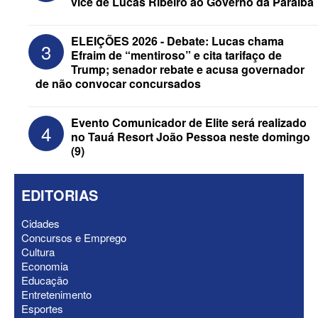
vice de Lucas Ribeiro ao Governo da Paraíba
ELEIÇÕES 2026 - Republicanos retira
“Motta” e “Wanderley” dos nomes de
ELEIÇÕES 2026 - Debate: Lucas chama
3
urna de Hugo e Nabor
Efraim de “mentiroso” e cita tarifaço de
Trump; senador rebate e acusa governador
de não convocar concursados
Evento Comunicador de Elite será realizado
4
no Tauá Resort João Pessoa neste domingo
(9)
EDITORIAS
Cidades
Concursos e Emprego
Cultura
ELEIÇÕES 2026 - Gervásio “dá o troco”
Economia
em Matheus Bezerra e tira prefeito da
Educação
base de Maria Porto
Entretenimento
Esportes