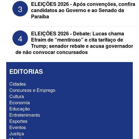
reeleição, Veneziano escolhe segundo
ELEIÇÕES 2026 - Após convenções, confira
3
suplente para o Senado; saiba que é
candidatos ao Governo e ao Senado da
Paraíba
ELEIÇÕES 2026 - Debate: Lucas chama
4
Efraim de “mentiroso” e cita tarifaço de
Trump; senador rebate e acusa governador
de não convocar concursados
EDITORIAS
Cidades
Concursos e Emprego
Cultura
ELEIÇÕES 2026 - Após convenções,
Economia
confira candidatos ao Governo e ao
Educação
Senado da Paraíba
Entretenimento
Esportes
Eventos
Justiça