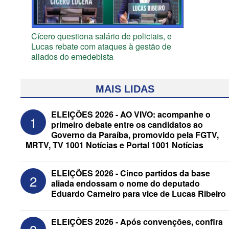
Cícero questiona salário de policiais, e
Lucas rebate com ataques à gestão de
aliados do emedebista
MAIS LIDAS
ELEIÇÕES 2026 - AO VIVO: acompanhe o
1
primeiro debate entre os candidatos ao
Governo da Paraíba, promovido pela FGTV,
MRTV, TV 1001 Notícias e Portal 1001 Notícias
ELEIÇÕES 2026 - Cinco partidos da base
2
aliada endossam o nome do deputado
Eduardo Carneiro para vice de Lucas Ribeiro
ELEIÇÕES 2026 - Candidato a
reeleição, Veneziano escolhe segundo
ELEIÇÕES 2026 - Após convenções, confira
suplente para o Senado; saiba que é