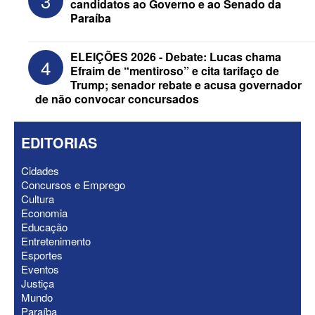
3
candidatos ao Governo e ao Senado da
Paraíba
ELEIÇÕES 2026 - Debate: Lucas chama
4
Efraim de “mentiroso” e cita tarifaço de
Trump; senador rebate e acusa governador
de não convocar concursados
EDITORIAS
Cidades
Concursos e Emprego
Cultura
ELEIÇÕES 2026 - Após convenções,
Economia
confira candidatos ao Governo e ao
Educação
Senado da Paraíba
Entretenimento
Esportes
Eventos
Justiça
Mundo
Paraíba