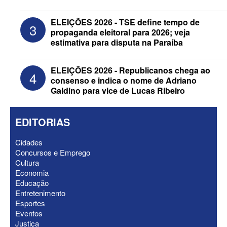
ELEIÇÕES 2026 - Após convenções,
ELEIÇÕES 2026 - TSE define tempo de
3
confira candidatos ao Governo e ao
propaganda eleitoral para 2026; veja
Senado da Paraíba
estimativa para disputa na Paraíba
ELEIÇÕES 2026 - Republicanos chega ao
4
consenso e indica o nome de Adriano
Galdino para vice de Lucas Ribeiro
EDITORIAS
Cidades
Concursos e Emprego
Cultura
Economia
Educação
ELEIÇÕES 2026 - Senado: Novo
Entretenimento
anuncia Zé Carneiro e Pastor Jader
Esportes
Medeiros na suplência de Major Fábio
Eventos
Justiça