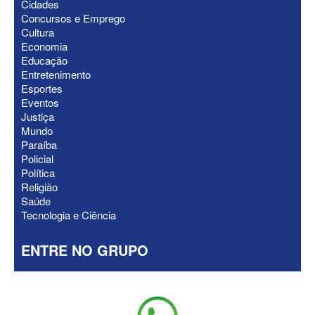
Cidades
Concursos e Emprego
Cultura
ELEIÇÕES 2026 - Gervásio “dá o troco”
Economia
em Matheus Bezerra e tira prefeito da
Educação
base de Maria Porto
Entretenimento
Esportes
Eventos
Justiça
Mundo
Paraíba
Policial
Política
Religião
Saúde
Tecnologia e Ciência
ENTRE NO GRUPO