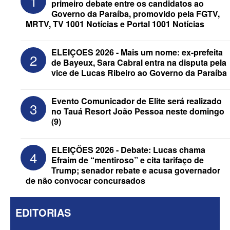
1
primeiro debate entre os candidatos ao
Governo da Paraíba, promovido pela FGTV,
MRTV, TV 1001 Notícias e Portal 1001 Notícias
ELEIÇOES 2026 - Mais um nome: ex-prefeita
2
de Bayeux, Sara Cabral entra na disputa pela
vice de Lucas Ribeiro ao Governo da Paraíba
ELEIÇÕES 2026 - Republicanos retira
“Motta” e “Wanderley” dos nomes de
Evento Comunicador de Elite será realizado
3
urna de Hugo e Nabor
no Tauá Resort João Pessoa neste domingo
(9)
ELEIÇÕES 2026 - Debate: Lucas chama
4
Efraim de “mentiroso” e cita tarifaço de
Trump; senador rebate e acusa governador
de não convocar concursados
EDITORIAS