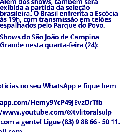
Além dos shows, também será
exibida a partida da seleção
brasileira. O Brasil enfrenta a Escócia
às 19h, com transmissão em telões
espalhados pelo Parque do Povo.
Shows do São João de Campina
Grande nesta quarta-feira (24):
otícias no seu WhatsApp e fique bem
tsapp.com/Hemy9YcP49JEvzOrTfb
ps://www.youtube.com/@tvlitoralsulp
com a gente! Ligue (83) 9 88 66 - 50 11.
ail.com