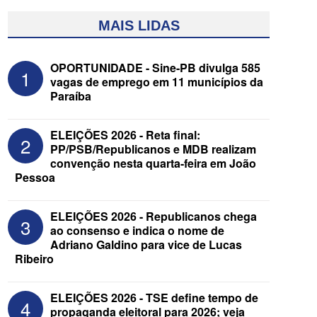
MAIS LIDAS
OPORTUNIDADE - Sine-PB divulga 585
1
vagas de emprego em 11 municípios da
Paraíba
ELEIÇÕES 2026 - Reta final:
2
PP/PSB/Republicanos e MDB realizam
convenção nesta quarta-feira em João
Pessoa
ELEIÇÕES 2026 - Senado: Novo
anuncia Zé Carneiro e Pastor Jader
Medeiros na suplência de Major Fábio
ELEIÇÕES 2026 - Republicanos chega
3
ao consenso e indica o nome de
Adriano Galdino para vice de Lucas
Ribeiro
ELEIÇÕES 2026 - TSE define tempo de
4
propaganda eleitoral para 2026; veja