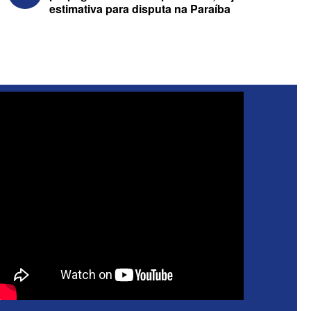
estimativa para disputa na Paraíba
ELEIÇÕES 2026 - Nabor Vanderley
pede primeiro voto em João Azevêdo e
oficializa Daniella Ribeiro como
suplente