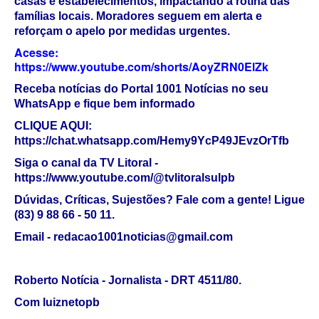
casas e estabelecimentos, impactando a rotina das
famílias locais. Moradores seguem em alerta e
reforçam o apelo por medidas urgentes.
Acesse:
https://www.youtube.com/shorts/AoyZRN0ElZk
Receba notícias do Portal 1001 Notícias no seu
WhatsApp e fique bem informado
CLIQUE AQUI:
https://chat.whatsapp.com/Hemy9YcP49JEvzOrTfb
Siga o canal da TV Litoral -
https://www.youtube.com/@tvlitoralsulpb
Dúvidas, Críticas, Sujestões? Fale com a gente! Ligue
(83) 9 88 66 - 50 11.
Email - redacao1001noticias@gmail.com
Roberto Notícia - Jornalista - DRT 4511/80.
Com
luiznetopb