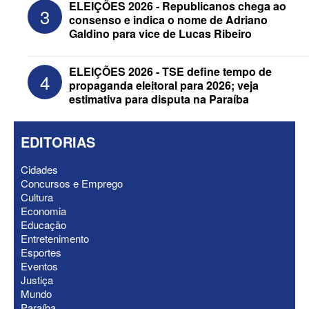
ELEIÇÕES 2026 - Republicanos chega ao
3
anuncia Zé Carneiro e Pastor Jader
consenso e indica o nome de Adriano
Medeiros na suplência de Major Fábio
Galdino para vice de Lucas Ribeiro
ELEIÇÕES 2026 - TSE define tempo de
4
propaganda eleitoral para 2026; veja
estimativa para disputa na Paraíba
EDITORIAS
Cidades
Concursos e Emprego
Cultura
Economia
Educação
ELEIÇÕES 2026 - Nabor Vanderley
Entretenimento
pede primeiro voto em João Azevêdo e
Esportes
oficializa Daniella Ribeiro como
Eventos
suplente
Justiça
Mundo
Paraíba