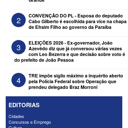
CONVENÇÃO DO PL - Esposa do deputado
2
Cabo Gilberto é escolhida para vice na chapa
de Efraim Filho ao governo da Paraíba
ELEIÇÕES 2026 - Nabor Vanderley
ELEIÇÕES 2026 - Ex-governador, João
3
pede primeiro voto em João Azevêdo e
Azevêdo diz que já conversou várias vezes
oficializa Daniella Ribeiro como
com Leo Bezerra e que decisão sobre voto é
suplente
do prefeito de João Pessoa
TRE impõe sigilo máximo a inquérito aberto
4
pela Polícia Federal sobre Operação que
prendeu delegado Braz Morroni
EDITORIAS
Cidades
Concursos e Emprego
Cultura