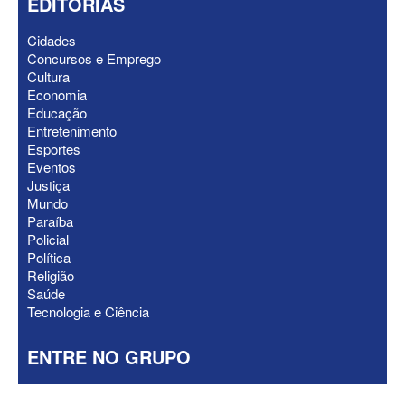
EDITORIAS
Cidades
Concursos e Emprego
Cultura
Economia
Educação
ELEIÇÕES 2026 - Nabor Vanderley
Entretenimento
pede primeiro voto em João Azevêdo e
Esportes
oficializa Daniella Ribeiro como
Eventos
suplente
Justiça
Mundo
Paraíba
Policial
Política
Religião
Saúde
Tecnologia e Ciência
ENTRE NO GRUPO