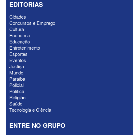
EDITORIAS
Cidades
Concursos e Emprego
Cultura
Economia
Federação Brasil da Esperança decide
Educação
nesta terça apoio ao Governo; PT E
Entretenimento
PCdoB apostam em Lucas
Esportes
Eventos
Justiça
Mundo
Paraíba
Policial
Política
Religião
Saúde
Tecnologia e Ciência
ENTRE NO GRUPO