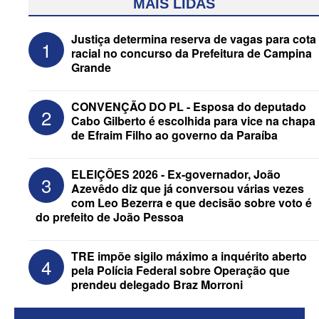
MAIS LIDAS
Justiça determina reserva de vagas para cota
1
racial no concurso da Prefeitura de Campina
Grande
CONVENÇÃO DO PL - Esposa do deputado
2
Cabo Gilberto é escolhida para vice na chapa
de Efraim Filho ao governo da Paraíba
Assista à transmissão das convenções
ELEIÇÕES 2026 - Ex-governador, João
3
do MDB e do Progressistas das eleições
Azevêdo diz que já conversou várias vezes
de 2026 na Paraíba
com Leo Bezerra e que decisão sobre voto é
do prefeito de João Pessoa
TRE impõe sigilo máximo a inquérito aberto
4
pela Polícia Federal sobre Operação que
prendeu delegado Braz Morroni