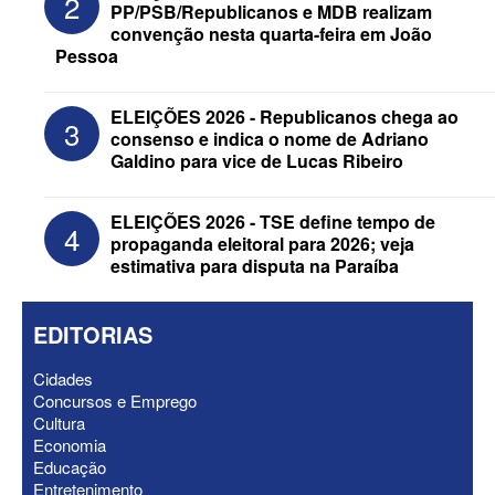
2
PP/PSB/Republicanos e MDB realizam
convenção nesta quarta-feira em João
Pessoa
ELEIÇÕES 2026 - Senado: Novo
ELEIÇÕES 2026 - Republicanos chega ao
3
anuncia Zé Carneiro e Pastor Jader
consenso e indica o nome de Adriano
Medeiros na suplência de Major Fábio
Galdino para vice de Lucas Ribeiro
ELEIÇÕES 2026 - TSE define tempo de
4
propaganda eleitoral para 2026; veja
estimativa para disputa na Paraíba
EDITORIAS
Cidades
Concursos e Emprego
Cultura
Economia
Educação
ELEIÇÕES 2026 - Nabor Vanderley
Entretenimento
pede primeiro voto em João Azevêdo e