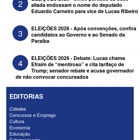
2
aliada endossam o nome do deputado
Eduardo Carneiro para vice de Lucas Ribeiro
ELEIÇÕES 2026 - Candidato a
reeleição, Veneziano escolhe segundo
ELEIÇÕES 2026 - Após convenções, confira
3
suplente para o Senado; saiba que é
candidatos ao Governo e ao Senado da
Paraíba
ELEIÇÕES 2026 - Debate: Lucas chama
4
Efraim de “mentiroso” e cita tarifaço de
Trump; senador rebate e acusa governador
de não convocar concursados
EDITORIAS
Cidades
Concursos e Emprego
Cultura
ELEIÇÕES 2026 - Após convenções,
Economia
confira candidatos ao Governo e ao
Educação
Senado da Paraíba
Entretenimento