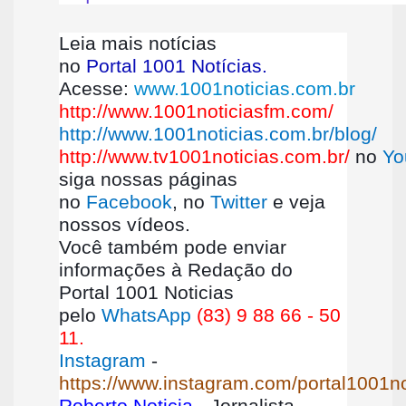
Leia mais notícias
no
Portal 1001 Notícias.
Acesse:
www.1001noticias.com.br
http://www.1001noticiasfm.com/
http://www.1001noticias.com.br/blog/
http://www.tv1001noticias.com.br/
no
Yo
siga nossas páginas
no
Facebook
, no
Twitter
e veja
nossos vídeos.
Você também pode enviar
informações à Redação do
Portal 1001 Noticias
pelo
WhatsApp
(83) 9 88 66 - 50
11.
Instagram
-
https://www.instagram.com/portal1001no
Roberto Noticia
- Jornalista