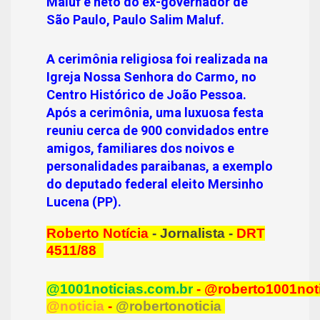
Maluf e neto do ex-governador de
São Paulo, Paulo Salim Maluf.
A cerimônia religiosa foi realizada na
Igreja Nossa Senhora do Carmo, no
Centro Histórico de João Pessoa.
Após a cerimônia, uma luxuosa festa
reuniu cerca de 900 convidados entre
amigos, familiares dos noivos e
personalidades paraibanas, a exemplo
do deputado federal eleito Mersinho
Lucena (PP).
Roberto Notícia
- Jornalista -
DRT
4511/88
@1001noticias.com.br
- @roberto1001not
@noticia
-
@robertonoticia