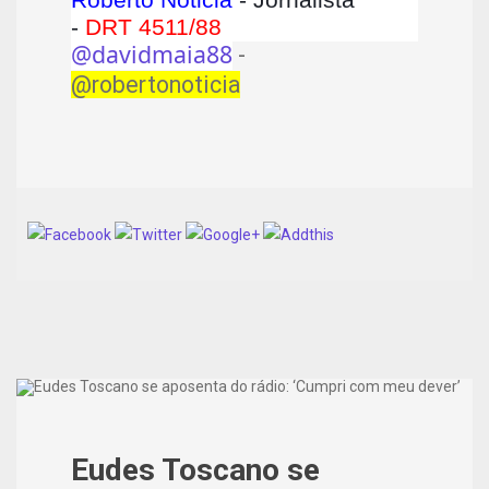
-
DRT 4511/88
@davidmaia88
-
@robertonoticia
Eudes Toscano se