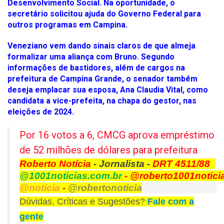
Desenvolvimento Social. Na oportunidade, o
secretário solicitou ajuda do Governo Federal para
outros programas em Campina.
Veneziano vem dando sinais claros de que almeja
formalizar uma aliança com Bruno. Segundo
informações de bastidores, além de cargos na
prefeitura de Campina Grande, o senador também
deseja emplacar sua esposa, Ana Claudia Vital, como
candidata a vice-prefeita, na chapa do gestor, nas
eleições de 2024.
Por 16 votos a 6, CMCG aprova empréstimo
de 52 milhões de dólares para prefeitura
Roberto Notícia
- Jornalista -
DRT 4511/88
@1001noticias.com.br
- @roberto1001notici
@noticia
-
@robertonoticia
Dúvidas, Críticas e Sugestões?
Fale com a
gente