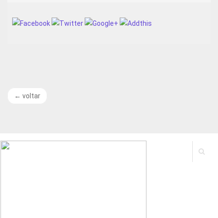
←
voltar
Buscar
Por: