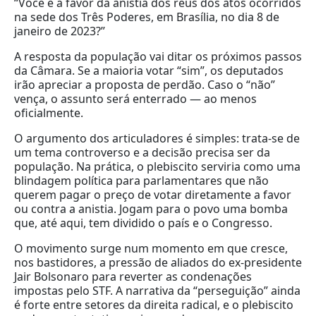
“Você é a favor da anistia dos réus dos atos ocorridos
na sede dos Três Poderes, em Brasília, no dia 8 de
janeiro de 2023?”
A resposta da população vai ditar os próximos passos
da Câmara. Se a maioria votar “sim”, os deputados
irão apreciar a proposta de perdão. Caso o “não”
vença, o assunto será enterrado — ao menos
oficialmente.
O argumento dos articuladores é simples: trata-se de
um tema controverso e a decisão precisa ser da
população. Na prática, o plebiscito serviria como uma
blindagem política para parlamentares que não
querem pagar o preço de votar diretamente a favor
ou contra a anistia. Jogam para o povo uma bomba
que, até aqui, tem dividido o país e o Congresso.
O movimento surge num momento em que cresce,
nos bastidores, a pressão de aliados do ex-presidente
Jair Bolsonaro para reverter as condenações
impostas pelo STF. A narrativa da “perseguição” ainda
é forte entre setores da direita radical, e o plebiscito