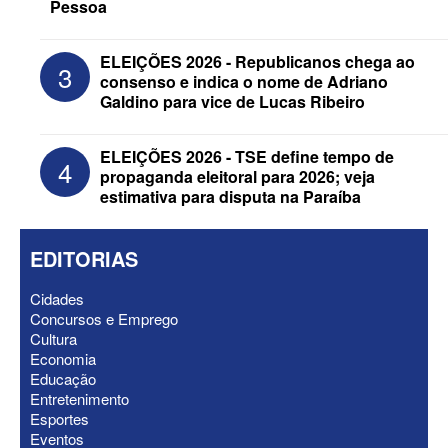
Pessoa
ELEIÇÕES 2026 - Senado: Novo
ELEIÇÕES 2026 - Republicanos chega ao
3
anuncia Zé Carneiro e Pastor Jader
consenso e indica o nome de Adriano
Medeiros na suplência de Major Fábio
Galdino para vice de Lucas Ribeiro
ELEIÇÕES 2026 - TSE define tempo de
4
propaganda eleitoral para 2026; veja
estimativa para disputa na Paraíba
EDITORIAS
Cidades
Concursos e Emprego
Cultura
Economia
Educação
ELEIÇÕES 2026 - Nabor Vanderley
Entretenimento
pede primeiro voto em João Azevêdo e
Esportes
oficializa Daniella Ribeiro como
Eventos
suplente