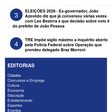
Federação Brasil da Esperança decide
ELEIÇÕES 2026 - Ex-governador, João
3
nesta terça apoio ao Governo; PT E
Azevêdo diz que já conversou várias vezes
PCdoB apostam em Lucas
com Leo Bezerra e que decisão sobre voto é
do prefeito de João Pessoa
TRE impõe sigilo máximo a inquérito aberto
4
pela Polícia Federal sobre Operação que
prendeu delegado Braz Morroni
EDITORIAS
Cidades
Concursos e Emprego
Cultura
Economia
ELEIÇÕES 2026 - “Muitas surpresas
Educação
virão”, diz Lucas Ribeiro sobre escolha
Entretenimento
do nome do vice
Esportes
Eventos