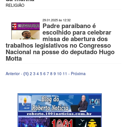
RELIGIÃO
29.01.2025 às 12:32
Padre paraibano é
escolhido para celebrar
missa de abertura dos
trabalhos legislativos no Congresso
Nacional na posse do deputado Hugo
Motta
Anterior -
(1)
2
3
4
5
6
7
8
9
10
11
-
Próxima