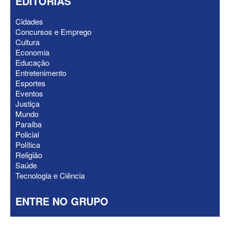
EDITORIAS
Cidades
Concursos e Emprego
ELEIÇÕES 2026 - Senado: Novo
Cultura
anuncia Zé Carneiro e Pastor Jader
Economia
Medeiros na suplência de Major Fábio
Educação
Entretenimento
Esportes
Eventos
Justiça
Mundo
Paraíba
Policial
Política
Religião
Saúde
Tecnologia e Ciência
ENTRE NO GRUPO