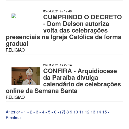
05.04.2021 às 19:49
CUMPRINDO O DECRETO
- Dom Delson autoriza
volta das celebrações
presenciais na Igreja Católica de forma
gradual
RELIGIÃO
26.03.2021 às 22:14
CONFIRA - Arquidiocese
da Paraíba divulga
calendário de celebrações
online da Semana Santa
RELIGIÃO
Anterior
-
1
-
2
-
3
-
4
-
5
-
6
-
(7)
8
9
10
11
12
13
14
15
-
Próxima