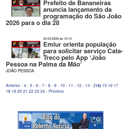
Prefeito de Bananeiras
anuncia lançamento da
programação do São João
2026 para o dia 28
24.03.2026 às 10:10
Emlur orienta população
para solicitar serviço Cata-
Treco pelo App ‘João
Pessoa na Palma da Mão’
JOÃO PESSOA
Anterior
-
4
-
5
-
6
-
7
-
8
-
9
-
10
-
11
-
12
-
13
-
(14)
15
16
17
18
19
20
21
22
23
24
-
Próxima