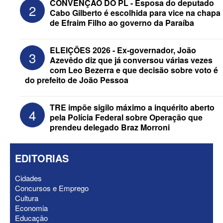
CONVENÇÃO DO PL - Esposa do deputado
2
Cabo Gilberto é escolhida para vice na chapa
de Efraim Filho ao governo da Paraíba
Federação Brasil da Esperança decide
ELEIÇÕES 2026 - Ex-governador, João
3
nesta terça apoio ao Governo; PT E
Azevêdo diz que já conversou várias vezes
PCdoB apostam em Lucas
com Leo Bezerra e que decisão sobre voto é
do prefeito de João Pessoa
TRE impõe sigilo máximo a inquérito aberto
4
pela Polícia Federal sobre Operação que
prendeu delegado Braz Morroni
EDITORIAS
Cidades
Concursos e Emprego
Cultura
Economia
ELEIÇÕES 2026 - “Muitas surpresas
Educação
virão”, diz Lucas Ribeiro sobre escolha