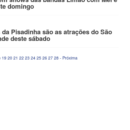
ste domingo
 da Pisadinha são as atrações do São
de deste sábado
)
19
20
21
22
23
24
25
26
27
28
-
Próxima