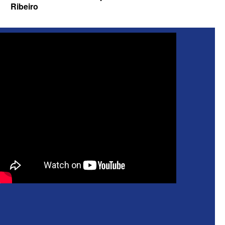
Ribeiro
ELEIÇÕES 2026 - Senado: Novo
anuncia Zé Carneiro e Pastor Jader
Medeiros na suplência de Major Fábio