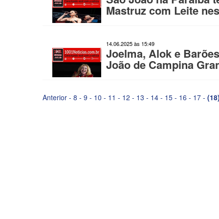
Mastruz com Leite ne
14.06.2025 às 15:49
Joelma, Alok e Barões
João de Campina Gran
Anterior
-
8
-
9
-
10
-
11
-
12
-
13
-
14
-
15
-
16
-
17
-
(18