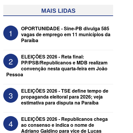
MAIS LIDAS
OPORTUNIDADE - Sine-PB divulga 585
1
vagas de emprego em 11 municípios da
Paraíba
ELEIÇÕES 2026 - Reta final:
2
PP/PSB/Republicanos e MDB realizam
convenção nesta quarta-feira em João
Pessoa
ELEIÇÕES 2026 - Após convenções,
confira candidatos ao Governo e ao
Senado da Paraíba
ELEIÇÕES 2026 - TSE define tempo de
3
propaganda eleitoral para 2026; veja
estimativa para disputa na Paraíba
ELEIÇÕES 2026 - Republicanos chega
4
ao consenso e indica o nome de
Adriano Galdino para vice de Lucas