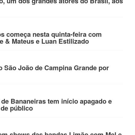
, um dos grandes atores do Brasil, aos
s começa nesta quinta-feira com
e & Mateus e Luan Estilizado
no São João de Campina Grande por
de Bananeiras tem início apagado e
de público
tem shows das bandas Limão com Mel e