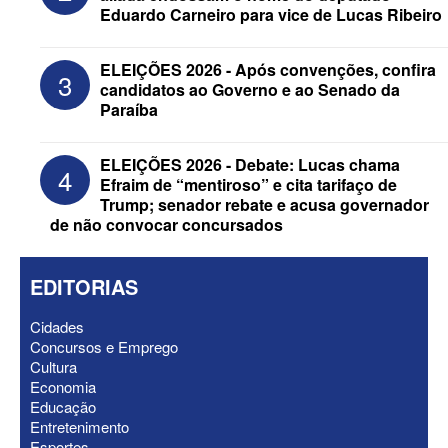
Eduardo Carneiro para vice de Lucas Ribeiro
ELEIÇÕES 2026 - Candidato a
reeleição, Veneziano escolhe segundo
ELEIÇÕES 2026 - Após convenções, confira
3
suplente para o Senado; saiba que é
candidatos ao Governo e ao Senado da
Paraíba
ELEIÇÕES 2026 - Debate: Lucas chama
4
Efraim de “mentiroso” e cita tarifaço de
Trump; senador rebate e acusa governador
de não convocar concursados
EDITORIAS
Cidades
Concursos e Emprego
Cultura
ELEIÇÕES 2026 - Após convenções,
Economia
confira candidatos ao Governo e ao
Educação
Senado da Paraíba
Entretenimento
Esportes