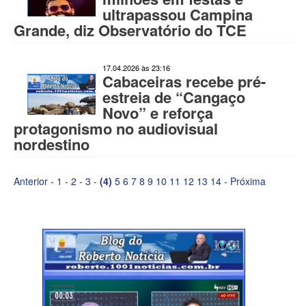
ultrapassou Campina
Grande, diz Observatório do TCE
17.04.2026 às 23:16
Cabaceiras recebe pré-
estreia de “Cangaço
Novo” e reforça
protagonismo no audiovisual
nordestino
Anterior
-
1
-
2
-
3
-
(4)
5
6
7
8
9
10
11
12
13
14
-
Próxima