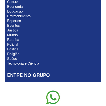
Cultura
ELEIÇÕES 2026 - Gervásio “dá o troco”
Economia
em Matheus Bezerra e tira prefeito da
Educação
base de Maria Porto
Entretenimento
Esportes
Eventos
Justiça
Mundo
Paraíba
Policial
Política
Religião
Saúde
Tecnologia e Ciência
ENTRE NO GRUPO