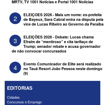
MRTV, TV 1001 Notícias e Portal 1001 Notícias
ELEIÇOES 2026 - Mais um nome: ex-prefeita
2
de Bayeux, Sara Cabral entra na disputa pela
vice de Lucas Ribeiro ao Governo da Paraíba
ELEIÇÕES 2026 - Republicanos retira
“Motta” e “Wanderley” dos nomes de
ELEIÇÕES 2026 - Debate: Lucas chama
3
urna de Hugo e Nabor
Efraim de “mentiroso” e cita tarifaço de
Trump; senador rebate e acusa governador
de não convocar concursados
Evento Comunicador de Elite será realizado
4
no Tauá Resort João Pessoa neste domingo
(9)
EDITORIAS
Cidades
Concursos e Emprego