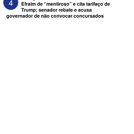
4
Efraim de “mentiroso” e cita tarifaço de
Trump; senador rebate e acusa
governador de não convocar concursados
ELEIÇÕES 2026 - Após convenções,
confira candidatos ao Governo e ao
Senado da Paraíba