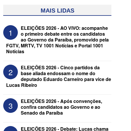
MAIS LIDAS
ELEIÇÕES 2026 - AO VIVO: acompanhe
1
o primeiro debate entre os candidatos
ao Governo da Paraíba, promovido pela
FGTV, MRTV, TV 1001 Notícias e Portal 1001
Notícias
ELEIÇÕES 2026 - Cinco partidos da
2
base aliada endossam o nome do
ELEIÇÕES 2026 - Candidato a
deputado Eduardo Carneiro para vice de
reeleição, Veneziano escolhe segundo
Lucas Ribeiro
suplente para o Senado; saiba que é
ELEIÇÕES 2026 - Após convenções,
3
confira candidatos ao Governo e ao
Senado da Paraíba
ELEIÇÕES 2026 - Debate: Lucas chama