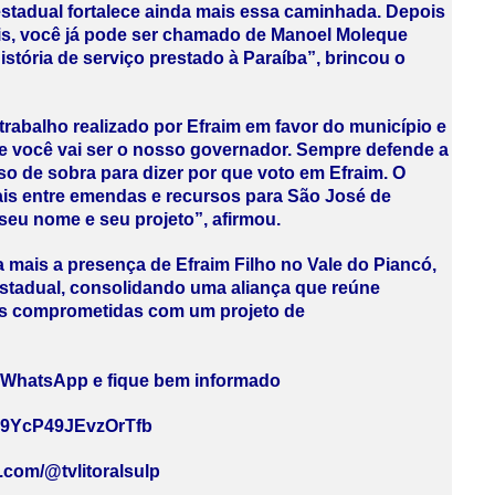
estadual fortalece ainda mais essa caminhada. Depois
is, você já pode ser chamado de Manoel Moleque
istória de serviço prestado à Paraíba”, brincou o
trabalho realizado por Efraim em favor do município e
ue você vai ser o nosso governador. Sempre defende a
so de sobra para dizer por que voto em Efraim. O
eais entre emendas e recursos para São José de
seu nome e seu projeto”, afirmou.
 mais a presença de Efraim Filho no Vale do Piancó,
estadual, consolidando uma aliança que reúne
nças comprometidas com um projeto de
u WhatsApp e fique bem informado
my9YcP49JEvzOrTfb
e.com/@tvlitoralsulp