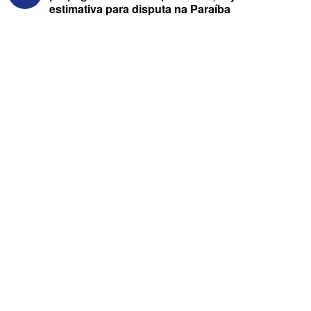
estimativa para disputa na Paraíba
ELEIÇÕES 2026 - Após reunião na
Granja Santana, chapa governista vai
sem vice para convenção