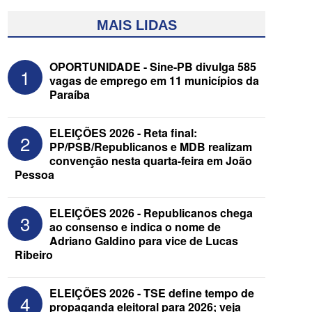
MAIS LIDAS
OPORTUNIDADE - Sine-PB divulga 585
1
vagas de emprego em 11 municípios da
Paraíba
ELEIÇÕES 2026 - Reta final:
2
PP/PSB/Republicanos e MDB realizam
convenção nesta quarta-feira em João
Pessoa
ELEIÇÕES 2026 - Nabor Vanderley
pede primeiro voto em João Azevêdo e
oficializa Daniella Ribeiro como
ELEIÇÕES 2026 - Republicanos chega
3
suplente
ao consenso e indica o nome de
Adriano Galdino para vice de Lucas
Ribeiro
ELEIÇÕES 2026 - TSE define tempo de
4
propaganda eleitoral para 2026; veja