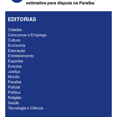
estimativa para disputa na Paraíba
EDITORIAS
Cidades
Concursos e Emprego
Cultura
Economia
Educação
ELEIÇÕES 2026 - Nabor Vanderley
Entretenimento
pede primeiro voto em João Azevêdo e
Esportes
oficializa Daniella Ribeiro como
Eventos
suplente
Justiça
Mundo
Paraíba
Policial
Política
Religião
Saúde
Tecnologia e Ciência