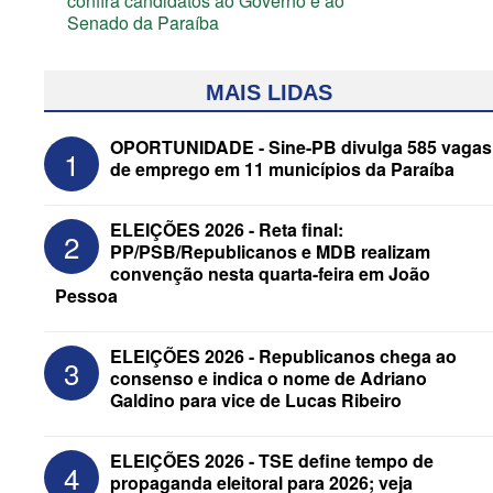
confira candidatos ao Governo e ao
Senado da Paraíba
MAIS LIDAS
OPORTUNIDADE - Sine-PB divulga 585 vagas
1
de emprego em 11 municípios da Paraíba
ELEIÇÕES 2026 - Reta final:
2
PP/PSB/Republicanos e MDB realizam
convenção nesta quarta-feira em João
Pessoa
ELEIÇÕES 2026 - Senado: Novo
ELEIÇÕES 2026 - Republicanos chega ao
3
anuncia Zé Carneiro e Pastor Jader
consenso e indica o nome de Adriano
Medeiros na suplência de Major Fábio
Galdino para vice de Lucas Ribeiro
ELEIÇÕES 2026 - TSE define tempo de
4
propaganda eleitoral para 2026; veja