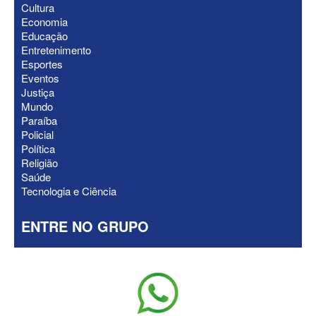
Cultura
ELEIÇÕES 2026 - Gervásio “dá o troco”
Economia
em Matheus Bezerra e tira prefeito da
Educação
base de Maria Porto
Entretenimento
Esportes
Eventos
Justiça
Mundo
Paraíba
Policial
Política
Religião
Saúde
Tecnologia e Ciência
ENTRE NO GRUPO