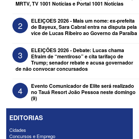
MRTV, TV 1001 Notícias e Portal 1001 Notícias
ELEIÇOES 2026 - Mais um nome: ex-prefeita
2
de Bayeux, Sara Cabral entra na disputa pela
vice de Lucas Ribeiro ao Governo da Paraíba
ELEIÇÕES 2026 - Republicanos retira
“Motta” e “Wanderley” dos nomes de
ELEIÇÕES 2026 - Debate: Lucas chama
3
urna de Hugo e Nabor
Efraim de “mentiroso” e cita tarifaço de
Trump; senador rebate e acusa governador
de não convocar concursados
Evento Comunicador de Elite será realizado
4
no Tauá Resort João Pessoa neste domingo
(9)
EDITORIAS
Cidades
Concursos e Emprego