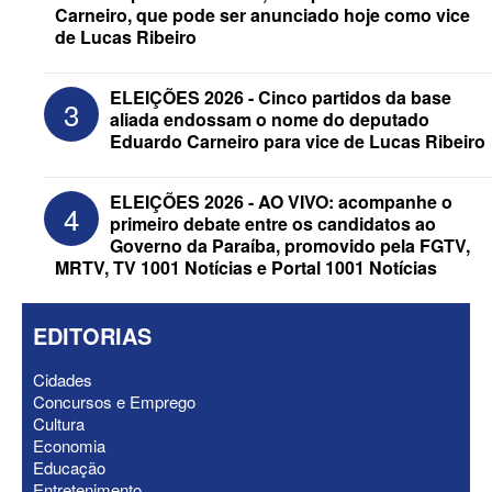
Carneiro, que pode ser anunciado hoje como vice
de Lucas Ribeiro
ELEIÇÕES 2026 - Após convenções,
confira candidatos ao Governo e ao
Senado da Paraíba
ELEIÇÕES 2026 - Cinco partidos da base
3
aliada endossam o nome do deputado
Eduardo Carneiro para vice de Lucas Ribeiro
ELEIÇÕES 2026 - AO VIVO: acompanhe o
4
primeiro debate entre os candidatos ao
Governo da Paraíba, promovido pela FGTV,
MRTV, TV 1001 Notícias e Portal 1001 Notícias
EDITORIAS
Cidades
Concursos e Emprego
ELEIÇÕES 2026 - Senado: Novo
Cultura
anuncia Zé Carneiro e Pastor Jader
Economia
Medeiros na suplência de Major Fábio
Educação
Entretenimento