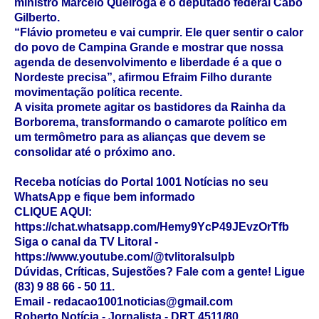
ministro Marcelo Queiroga e o deputado federal Cabo
Gilberto.
“Flávio prometeu e vai cumprir. Ele quer sentir o calor
do povo de Campina Grande e mostrar que nossa
agenda de desenvolvimento e liberdade é a que o
Nordeste precisa”, afirmou Efraim Filho durante
movimentação política recente.
A visita promete agitar os bastidores da Rainha da
Borborema, transformando o camarote político em
um termômetro para as alianças que devem se
consolidar até o próximo ano.
Receba notícias do Portal 1001 Notícias no seu
WhatsApp e fique bem informado
CLIQUE AQUI:
https://chat.whatsapp.com/Hemy9YcP49JEvzOrTfb
Siga o canal da TV Litoral -
https://www.youtube.com/@tvlitoralsulpb
Dúvidas, Críticas, Sujestões? Fale com a gente! Ligue
(83) 9 88 66 - 50 11.
Email - redacao1001noticias@gmail.com
Roberto Notícia - Jornalista - DRT 4511/80