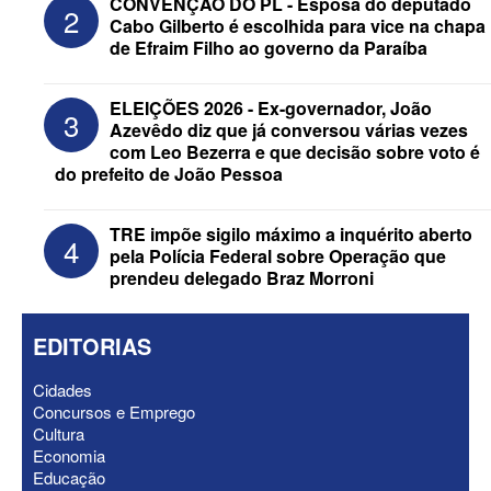
CONVENÇÃO DO PL - Esposa do deputado
2
Cabo Gilberto é escolhida para vice na chapa
de Efraim Filho ao governo da Paraíba
ELEIÇÕES 2026 - Nabor Vanderley
ELEIÇÕES 2026 - Ex-governador, João
3
pede primeiro voto em João Azevêdo e
Azevêdo diz que já conversou várias vezes
oficializa Daniella Ribeiro como
com Leo Bezerra e que decisão sobre voto é
suplente
do prefeito de João Pessoa
TRE impõe sigilo máximo a inquérito aberto
4
pela Polícia Federal sobre Operação que
prendeu delegado Braz Morroni
EDITORIAS
Cidades
Concursos e Emprego
Cultura
Economia
ELEIÇÕES 2026 - Após reunião na
Educação
Granja Santana, chapa governista vai