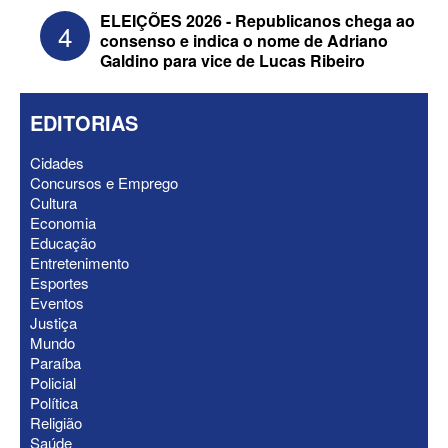
ELEIÇÕES 2026 - Republicanos chega ao
4
consenso e indica o nome de Adriano
Galdino para vice de Lucas Ribeiro
EDITORIAS
Cidades
Concursos e Emprego
Cultura
Economia
Educação
ELEIÇÕES 2026 - Nabor Vanderley
Entretenimento
pede primeiro voto em João Azevêdo e
Esportes
oficializa Daniella Ribeiro como
Eventos
suplente
Justiça
Mundo
Paraíba
Policial
Política
Religião
Saúde