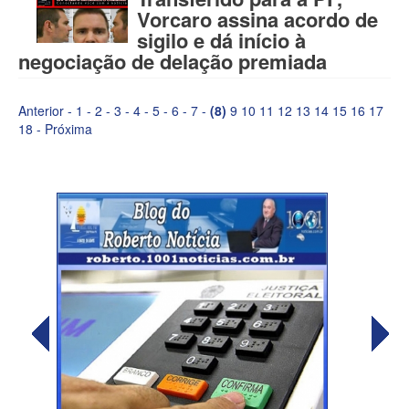
Vorcaro assina acordo de
sigilo e dá início à
negociação de delação premiada
Anterior
-
1
-
2
-
3
-
4
-
5
-
6
-
7
-
(8)
9
10
11
12
13
14
15
16
17
18
-
Próxima