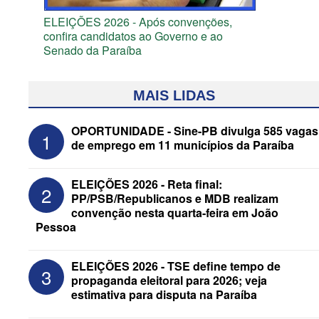
ELEIÇÕES 2026 - Após convenções,
confira candidatos ao Governo e ao
Senado da Paraíba
MAIS LIDAS
OPORTUNIDADE - Sine-PB divulga 585 vagas
1
de emprego em 11 municípios da Paraíba
ELEIÇÕES 2026 - Reta final:
2
PP/PSB/Republicanos e MDB realizam
convenção nesta quarta-feira em João
Pessoa
ELEIÇÕES 2026 - Senado: Novo
ELEIÇÕES 2026 - TSE define tempo de
3
anuncia Zé Carneiro e Pastor Jader
propaganda eleitoral para 2026; veja
Medeiros na suplência de Major Fábio
estimativa para disputa na Paraíba