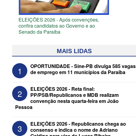
ELEIÇÕES 2026 - Após convenções,
confira candidatos ao Governo e ao
Senado da Paraíba
MAIS LIDAS
OPORTUNIDADE - Sine-PB divulga 585 vagas
1
de emprego em 11 municípios da Paraíba
ELEIÇÕES 2026 - Reta final:
2
PP/PSB/Republicanos e MDB realizam
convenção nesta quarta-feira em João
Pessoa
ELEIÇÕES 2026 - Senado: Novo
ELEIÇÕES 2026 - Republicanos chega ao
3
anuncia Zé Carneiro e Pastor Jader
consenso e indica o nome de Adriano
Medeiros na suplência de Major Fábio
Galdino para vice de Lucas Ribeiro