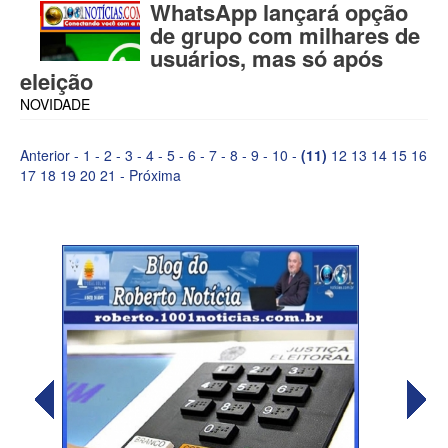
WhatsApp lançará opção
de grupo com milhares de
usuários, mas só após
eleição
NOVIDADE
Anterior
-
1
-
2
-
3
-
4
-
5
-
6
-
7
-
8
-
9
-
10
-
(11)
12
13
14
15
16
17
18
19
20
21
-
Próxima