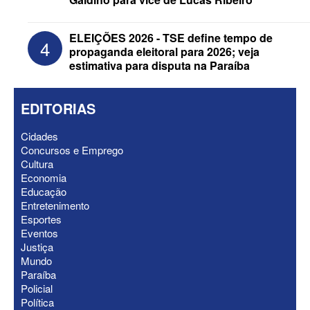
ELEIÇÕES 2026 - TSE define tempo de
4
propaganda eleitoral para 2026; veja
estimativa para disputa na Paraíba
EDITORIAS
Cidades
Concursos e Emprego
Cultura
Economia
Educação
ELEIÇÕES 2026 - Nabor Vanderley
Entretenimento
pede primeiro voto em João Azevêdo e
Esportes
oficializa Daniella Ribeiro como
Eventos
suplente
Justiça
Mundo
Paraíba
Policial
Política