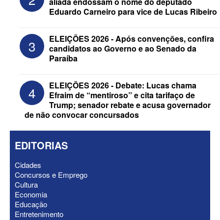
aliada endossam o nome do deputado
Eduardo Carneiro para vice de Lucas Ribeiro
ELEIÇÕES 2026 - Candidato a
reeleição, Veneziano escolhe segundo
ELEIÇÕES 2026 - Após convenções, confira
3
suplente para o Senado; saiba que é
candidatos ao Governo e ao Senado da
Paraíba
ELEIÇÕES 2026 - Debate: Lucas chama
4
Efraim de “mentiroso” e cita tarifaço de
Trump; senador rebate e acusa governador
de não convocar concursados
EDITORIAS
Cidades
Concursos e Emprego
Cultura
ELEIÇÕES 2026 - Após convenções,
Economia
confira candidatos ao Governo e ao
Educação
Senado da Paraíba
Entretenimento