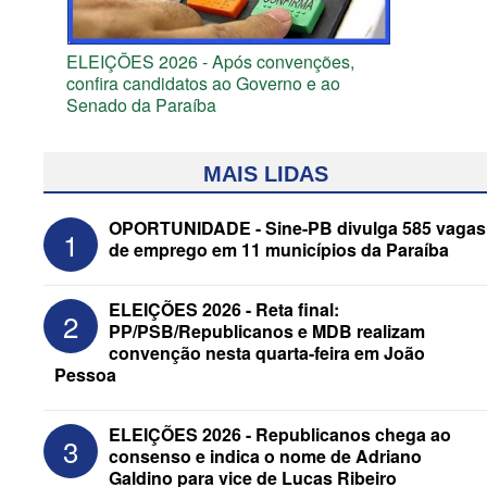
ELEIÇÕES 2026 - Após convenções,
confira candidatos ao Governo e ao
Senado da Paraíba
MAIS LIDAS
OPORTUNIDADE - Sine-PB divulga 585 vagas
1
de emprego em 11 municípios da Paraíba
ELEIÇÕES 2026 - Reta final:
2
PP/PSB/Republicanos e MDB realizam
convenção nesta quarta-feira em João
Pessoa
ELEIÇÕES 2026 - Senado: Novo
ELEIÇÕES 2026 - Republicanos chega ao
3
anuncia Zé Carneiro e Pastor Jader
consenso e indica o nome de Adriano
Medeiros na suplência de Major Fábio
Galdino para vice de Lucas Ribeiro