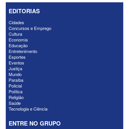
EDITORIAS
Cidades
Concursos e Emprego
Cultura
Economia
ELEIÇÕES 2026 - “Muitas surpresas
Educação
virão”, diz Lucas Ribeiro sobre escolha
Entretenimento
do nome do vice
Esportes
Eventos
Justiça
Mundo
Paraíba
Policial
Política
Religião
Saúde
Tecnologia e Ciência
ENTRE NO GRUPO