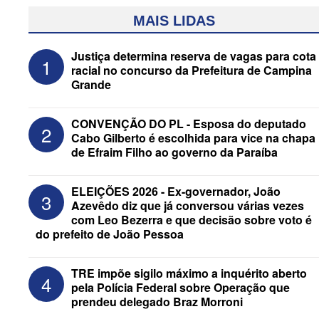
MAIS LIDAS
Justiça determina reserva de vagas para cota
1
racial no concurso da Prefeitura de Campina
Grande
CONVENÇÃO DO PL - Esposa do deputado
2
Cabo Gilberto é escolhida para vice na chapa
de Efraim Filho ao governo da Paraíba
Federação Brasil da Esperança decide
ELEIÇÕES 2026 - Ex-governador, João
3
nesta terça apoio ao Governo; PT E
Azevêdo diz que já conversou várias vezes
PCdoB apostam em Lucas
com Leo Bezerra e que decisão sobre voto é
do prefeito de João Pessoa
TRE impõe sigilo máximo a inquérito aberto
4
pela Polícia Federal sobre Operação que
prendeu delegado Braz Morroni