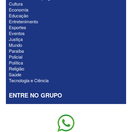
Cultura
Economia
Educação
ELEIÇÕES 2026 - Nabor Vanderley
Entretenimento
pede primeiro voto em João Azevêdo e
Esportes
oficializa Daniella Ribeiro como
Eventos
suplente
Justiça
Mundo
Paraíba
Policial
Política
Religião
Saúde
Tecnologia e Ciência
ENTRE NO GRUPO