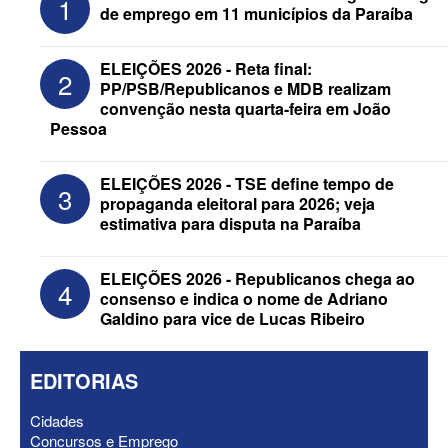
1
de emprego em 11 municípios da Paraíba
ELEIÇÕES 2026 - Reta final:
2
PP/PSB/Republicanos e MDB realizam
convenção nesta quarta-feira em João
Pessoa
ELEIÇÕES 2026 - Senado: Novo
ELEIÇÕES 2026 - TSE define tempo de
3
anuncia Zé Carneiro e Pastor Jader
propaganda eleitoral para 2026; veja
Medeiros na suplência de Major Fábio
estimativa para disputa na Paraíba
ELEIÇÕES 2026 - Republicanos chega ao
4
consenso e indica o nome de Adriano
Galdino para vice de Lucas Ribeiro
EDITORIAS
Cidades
Concursos e Emprego