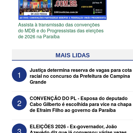
Assista à transmissão das convenções
do MDB e do Progressistas das eleições
de 2026 na Paraíba
MAIS LIDAS
Justiça determina reserva de vagas para cota
1
racial no concurso da Prefeitura de Campina
Grande
CONVENÇÃO DO PL - Esposa do deputado
2
Cabo Gilberto é escolhida para vice na chapa
de Efraim Filho ao governo da Paraíba
Federação Brasil da Esperança decide
ELEIÇÕES 2026 - Ex-governador, João
3
nesta terça apoio ao Governo; PT E
Azevêdo diz que já conversou várias vezes