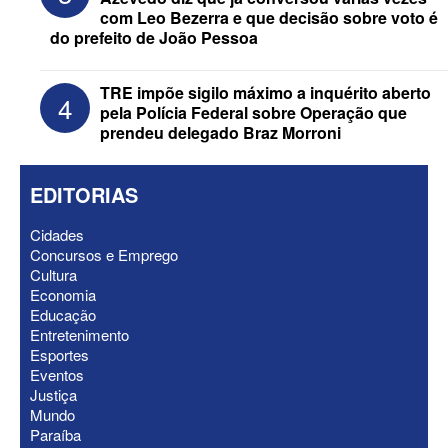
PCdoB apostam em Lucas
com Leo Bezerra e que decisão sobre voto é
do prefeito de João Pessoa
TRE impõe sigilo máximo a inquérito aberto
4
pela Polícia Federal sobre Operação que
prendeu delegado Braz Morroni
EDITORIAS
Cidades
Concursos e Emprego
Cultura
Economia
ELEIÇÕES 2026 - “Muitas surpresas
Educação
virão”, diz Lucas Ribeiro sobre escolha
Entretenimento
do nome do vice
Esportes
Eventos
Justiça
Mundo
Paraíba