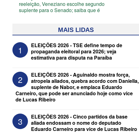
reeleição, Veneziano escolhe segundo
suplente para o Senado; saiba que é
MAIS LIDAS
ELEIÇÕES 2026 - TSE define tempo de
1
propaganda eleitoral para 2026; veja
estimativa para disputa na Paraíba
ELEIÇÕES 2026 - Aguinaldo mostra força,
2
atropela aliados, quebra acordo com Daniella,
suplente de Nabor, e emplaca Eduardo
Carneiro, que pode ser anunciado hoje como vice
de Lucas Ribeiro
ELEIÇÕES 2026 - Após convenções,
confira candidatos ao Governo e ao
Senado da Paraíba
ELEIÇÕES 2026 - Cinco partidos da base
3
aliada endossam o nome do deputado
Eduardo Carneiro para vice de Lucas Ribeiro