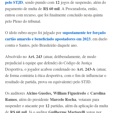
pelo STJD
12
, sendo punido com
jogos de suspensão, além do
R$ 60 mil
pagamento de multa de
. A Procuradoria, então,
entrou com recurso, que foi finalmente concluído nesta quinta
pelo Pleno do tribunal.
supostamente ter forçado
O ídolo rubro-negro foi julgado por
cartão amarelo e beneficiado apostadores em 2023
, em duelo
contra o Santos, pelo Brasileirão daquele ano.
Art. 243
Absolvido no
(atuar, deliberadamente, de modo
prejudicial à equipe que defende) do Código de Justiça
Art.
243-A
Desportiva, o jogador acabou condenado no
(atuar,
de forma contrária à ética desportiva, com o fim de influenciar o
resultado de partida, prova ou equivalente) pelo STJD.
Alcino Guedes,
William Figueiredo
Carolina
Os auditores
e
Ramos
Marcelo Rocha
, além do presidente
,
votaram
para
12
suspender o atacante por
partidas, além da aplicação da multa
R$ 60
mil
Guilherme Martorelli
de
. Já o auditor
votou por