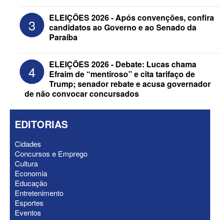
ELEIÇÕES 2026 - Candidato a
reeleição, Veneziano escolhe segundo
ELEIÇÕES 2026 - Após convenções, confira
3
suplente para o Senado; saiba que é
candidatos ao Governo e ao Senado da
Paraíba
ELEIÇÕES 2026 - Debate: Lucas chama
4
Efraim de “mentiroso” e cita tarifaço de
Trump; senador rebate e acusa governador
de não convocar concursados
EDITORIAS
Cidades
Concursos e Emprego
Cultura
ELEIÇÕES 2026 - Após convenções,
Economia
confira candidatos ao Governo e ao
Educação
Senado da Paraíba
Entretenimento
Esportes
Eventos