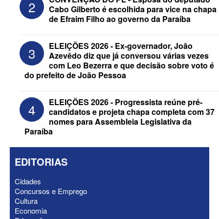
2
Cabo Gilberto é escolhida para vice na chapa
de Efraim Filho ao governo da Paraíba
Federação Brasil da Esperança decide
ELEIÇÕES 2026 - Ex-governador, João
3
nesta terça apoio ao Governo; PT E
Azevêdo diz que já conversou várias vezes
PCdoB apostam em Lucas
com Leo Bezerra e que decisão sobre voto é
do prefeito de João Pessoa
ELEIÇÕES 2026 - Progressista reúne pré-
4
candidatos e projeta chapa completa com 37
nomes para Assembleia Legislativa da
Paraíba
EDITORIAS
Cidades
Concursos e Emprego
Cultura
ELEIÇÕES 2026 - “Muitas surpresas
Economia
virão”, diz Lucas Ribeiro sobre escolha