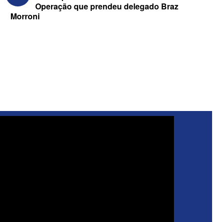
Operação que prendeu delegado Braz
Morroni
Federação Brasil da Esperança decide
nesta terça apoio ao Governo; PT E
PCdoB apostam em Lucas