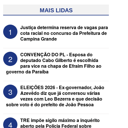
MAIS LIDAS
Justiça determina reserva de vagas para
1
cota racial no concurso da Prefeitura de
Campina Grande
CONVENÇÃO DO PL - Esposa do
2
deputado Cabo Gilberto é escolhida
para vice na chapa de Efraim Filho ao
governo da Paraíba
Assista à transmissão das convenções
do MDB e do Progressistas das eleições
de 2026 na Paraíba
ELEIÇÕES 2026 - Ex-governador, João
3
Azevêdo diz que já conversou várias
vezes com Leo Bezerra e que decisão
sobre voto é do prefeito de João Pessoa
TRE impõe sigilo máximo a inquérito
4
aberto pela Polícia Federal sobre