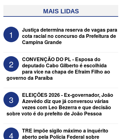
MAIS LIDAS
Justiça determina reserva de vagas para
1
cota racial no concurso da Prefeitura de
Campina Grande
CONVENÇÃO DO PL - Esposa do
2
deputado Cabo Gilberto é escolhida
para vice na chapa de Efraim Filho ao
governo da Paraíba
Federação Brasil da Esperança decide
nesta terça apoio ao Governo; PT E
PCdoB apostam em Lucas
ELEIÇÕES 2026 - Ex-governador, João
3
Azevêdo diz que já conversou várias
vezes com Leo Bezerra e que decisão
sobre voto é do prefeito de João Pessoa
TRE impõe sigilo máximo a inquérito
4
aberto pela Polícia Federal sobre