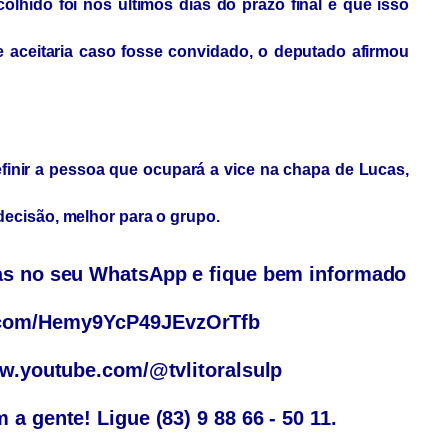
olhido foi nos últimos dias do prazo final e que isso
e aceitaria caso fosse convidado, o deputado afirmou
finir a pessoa que ocupará a vice na chapa de Lucas,
ecisão, melhor para o grupo.
ias no seu WhatsApp e fique bem informado
p.com/Hemy9YcP49JEvzOrTfb
www.youtube.com/@tvlitoralsulp
 a gente! Ligue (83) 9 88 66 - 50 11.