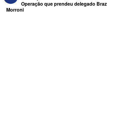
Operação que prendeu delegado Braz
Morroni
ELEIÇÕES 2026 - “Muitas surpresas
virão”, diz Lucas Ribeiro sobre escolha
do nome do vice