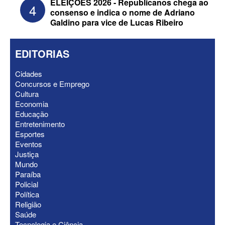
ELEIÇÕES 2026 - Republicanos chega ao
4
consenso e indica o nome de Adriano
Galdino para vice de Lucas Ribeiro
EDITORIAS
Cidades
Concursos e Emprego
Cultura
Economia
Educação
ELEIÇÕES 2026 - Senado: Novo
Entretenimento
anuncia Zé Carneiro e Pastor Jader
Esportes
Medeiros na suplência de Major Fábio
Eventos
Justiça
Mundo
Paraíba
Policial
Política
Religião
Saúde
Tecnologia e Ciência